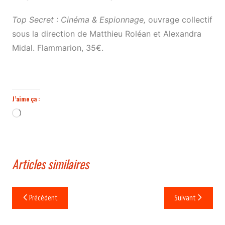
Top Secret : Cinéma & Espionnage,
ouvrage collectif
sous la direction de Matthieu Roléan et Alexandra
Midal. Flammarion, 35€.
J’aime ça :
Chargement…
Articles similaires
Navigation
Précédent
Suivant
de