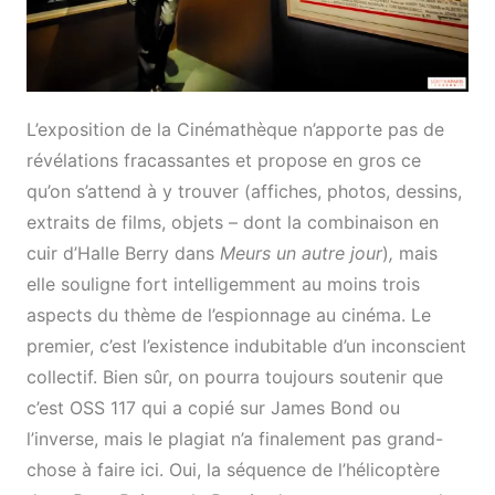
L’exposition de la Cinémathèque n’apporte pas de
révélations fracassantes et propose en gros ce
qu’on s’attend à y trouver (affiches, photos, dessins,
extraits de films, objets – dont la combinaison en
cuir d’Halle Berry dans
Meurs un autre jour
)
,
mais
elle souligne fort intelligemment au moins trois
aspects du thème de l’espionnage au cinéma. Le
premier, c’est l’existence indubitable d’un inconscient
collectif. Bien sûr, on pourra toujours soutenir que
c’est OSS 117 qui a copié sur James Bond ou
l’inverse, mais le plagiat n’a finalement pas grand-
chose à faire ici. Oui, la séquence de l’hélicoptère