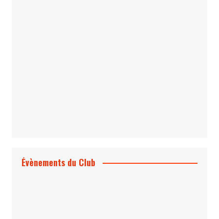
Le Bond #74, bientôt chez vous !
*Archives 007 – Les Années Craig Volume
1 & 2
Évènements du Club
Projection et rencontre
Dangereusement Votre
Le Programme du Club pour 2025