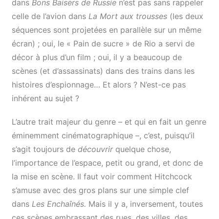
dans
Bons Baisers de Russie
n’est pas sans rappeler
celle de l’avion dans
La Mort aux trousses
(les deux
séquences sont projetées en parallèle sur un même
écran) ; oui, le « Pain de sucre » de Rio a servi de
décor à plus d’un film ; oui, il y a beaucoup de
scènes (et d’assassinats) dans des trains dans les
histoires d’espionnage… Et alors ? N’est-ce pas
inhérent au sujet ?
L’autre trait majeur du genre – et qui en fait un genre
éminemment cinématographique –, c’est, puisqu’il
s’agit toujours de
découvrir
quelque chose,
l’importance de l’espace, petit ou grand, et donc de
la mise en scène. Il faut voir comment Hitchcock
s’amuse avec des gros plans sur une simple clef
dans
Les Enchaînés.
Mais il y a, inversement, toutes
ces scènes embrassant des rues, des villes, des