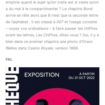
emploie quand le sujet qu’on traite est si vaste qu’on
a du mal à le compartimenter ? Le chapitre
Bond
arrive en tête alors que B n’est que la seconde lettre
de l’alphabet : il est classé à
007
et l’usage consiste
– voyez vos ordinateurs – à faire passer les chiffres
avant les lettres. Les Chiffres, dites-vous ? Oui, il y a
bien dans ce premier chapitre une photo d’Orson
Welles dans
Casino Royale,
version 1968.
FAL