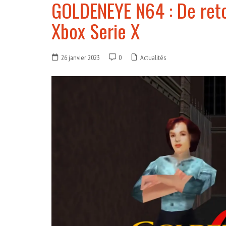
GOLDENEYE N64 : De reto
Xbox Serie X
26 janvier 2023
0
Actualités