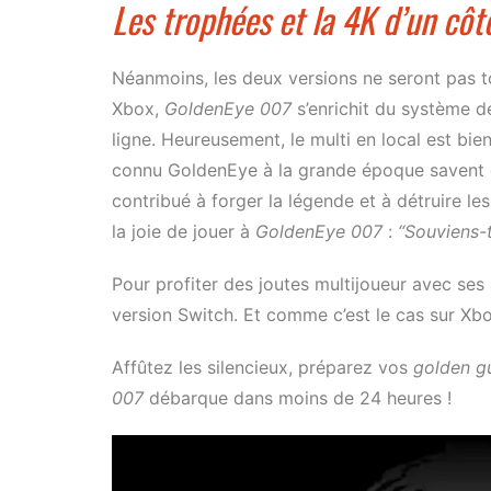
Les trophées et la 4K d’un côté
Néanmoins, les deux versions ne seront pas t
Xbox,
GoldenEye 007
s’enrichit du système d
ligne. Heureusement, le multi en local est bien 
connu GoldenEye à la grande époque savent c
contribué à forger la légende et à détruire les
la joie de jouer à
GoldenEye 007
:
“Souviens-t
Pour profiter des joutes multijoueur avec ses a
version Switch. Et comme c’est le cas sur Xbox
Affûtez les silencieux, préparez vos
golden g
007
débarque dans moins de 24 heures !