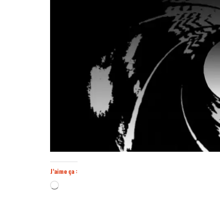
J’aime ça :
Chargement…