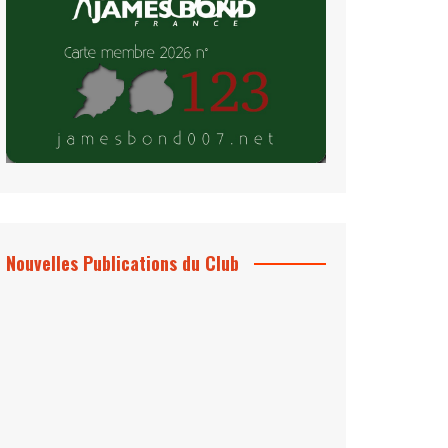
Nouvelles Publications du Club
Le Bond #74, bientôt chez vous !
*Archives 007 – Les Années Craig Volume
1 & 2