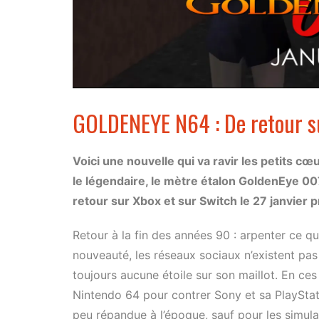
GOLDENEYE N64 : De retour su
Voici une nouvelle qui va ravir les petits c
le légendaire, le mètre étalon GoldenEye 00
retour sur Xbox et sur Switch le 27 janvier 
Retour à la fin des années 90 : arpenter ce q
nouveauté, les réseaux sociaux n’existent pas
toujours aucune étoile sur son maillot. En ce
Nintendo 64 pour contrer Sony et sa PlaySta
peu répandue à l’époque, sauf pour les simula