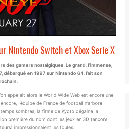
Tuer n’est pas jouer
Permis de tuer
Goldeneye
Demain ne meurt jamais
r Nintendo Switch et Xbox Serie X
Le Monde ne suffit pas
Casino Royale
œurs des gamers nostalgiques. Le grand, l’immense,
Skyfall
7, débarqué en 1997 sur Nintendo 64, fait son
SPECTRE
prochain.
u’on appelait alors le World Wide Web est encore une
 encore, l’équipe de France de football n’arbore
s temps sombres, la firme de Kyoto dégaine la
tion première du nom dont les jeux en 3D (encore
teurs) impressionnaient les foules.