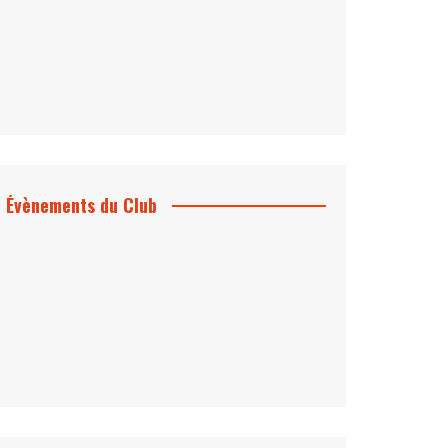
Évènements du Club
Projection et rencontre
Dangereusement Votre
Le Programme du Club pour 2025