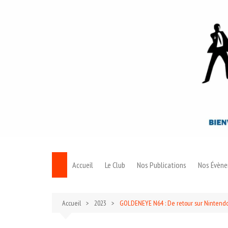
Aller
au
contenu
Accueil
Le Club
Nos Publications
Nos Évèn
Le Bond
Accueil
2023
GOLDENEYE N64 : De retour sur Nintendo 
Archives 007