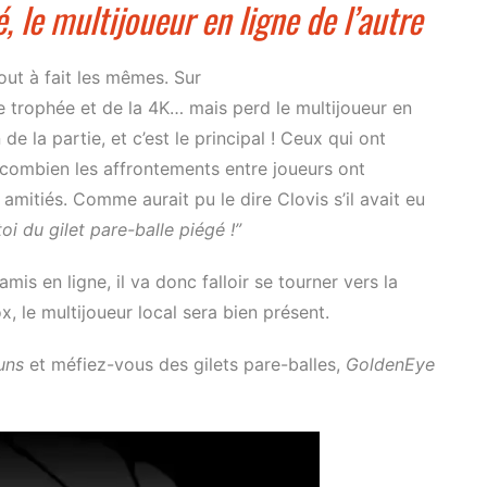
, le multijoueur en ligne de l’autre
out à fait les mêmes. Sur
e trophée et de la 4K… mais perd le multijoueur en
de la partie, et c’est le principal ! Ceux qui ont
ombien les affrontements entre joueurs ont
 amitiés. Comme aurait pu le dire Clovis s’il avait eu
oi du gilet pare-balle piégé !”
mis en ligne, il va donc falloir se tourner vers la
, le multijoueur local sera bien présent.
uns
et méfiez-vous des gilets pare-balles,
GoldenEye