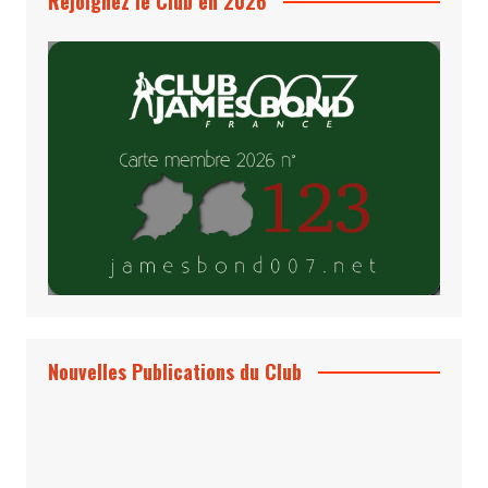
Rejoignez le Club en 2026
Nouvelles Publications du Club
Le Bond #74, bientôt chez vous !
*Archives 007 – Les Années Craig Volume
1 & 2