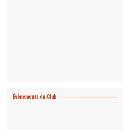
Le Bond #74, bientôt chez vous !
*Archives 007 – Les Années Craig Volume
1 & 2
Évènements du Club
Projection et rencontre
Dangereusement Votre
Le Programme du Club pour 2025