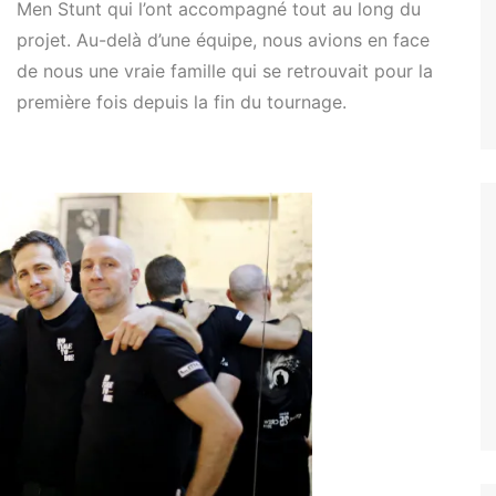
Men Stunt qui l’ont accompagné tout au long du
projet. Au-delà d’une équipe, nous avions en face
de nous une vraie famille qui se retrouvait pour la
première fois depuis la fin du tournage.