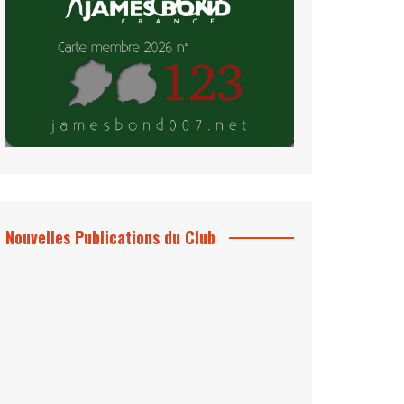
Nouvelles Publications du Club
Le Bond #74, bientôt chez vous !
*Archives 007 – Les Années Craig Volume
1 & 2