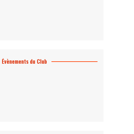
Évènements du Club
Projection et rencontre
Dangereusement Votre
Le Programme du Club pour 2025