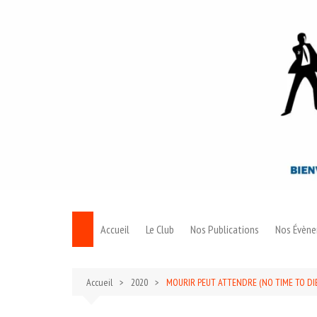
Aller
au
contenu
Accueil
Le Club
Nos Publications
Nos Évèn
Le Bond
Accueil
2020
MOURIR PEUT ATTENDRE (NO TIME TO DIE) 
Archives 007