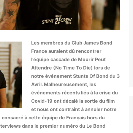
Tuer n’est pas jouer
Permis de tuer
Goldeneye
Demain ne meurt jamais
Les membres du Club James Bond
Le Monde ne suffit pas
France auraient dû rencontrer
l’équipe cascade de Mourir Peut
Casino Royale
Attendre (No Time To Die) lors de
Skyfall
notre événement Stunts Of Bond du 3
SPECTRE
Avril. Malheureusement, les
événements récents liés à la crise du
Covid-19 ont décalé la sortie du film
et nous ont contraint à annuler notre
 consacré à cette équipe de Français hors du
nterviews dans le premier numéro du Le Bond