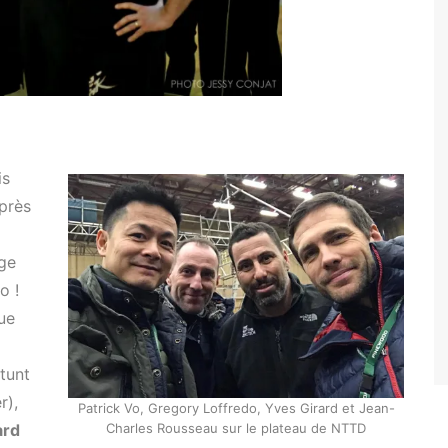
is
 près
age
o !
ue
tunt
r),
Patrick Vo, Gregory Loffredo, Yves Girard et Jean-
Charles Rousseau sur le plateau de NTTD
ard