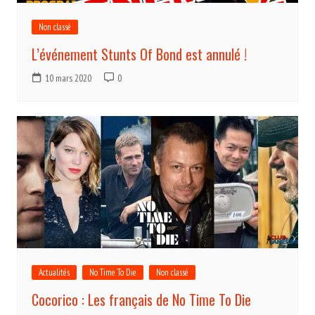
Non classé
L’événement Stunts Of Bond est annulé !
10 mars 2020
0
Actualités
No Time To Die
Non classé
Cocorico : Les français de No Time To Die