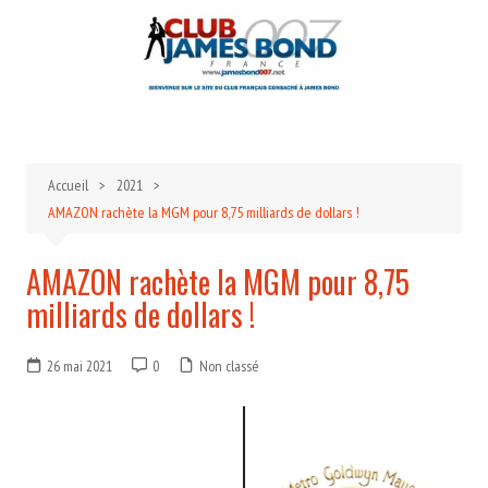
Aller
au
contenu
Accueil
2021
AMAZON rachète la MGM pour 8,75 milliards de dollars !
AMAZON rachète la MGM pour 8,75
milliards de dollars !
26 mai 2021
0
Non classé