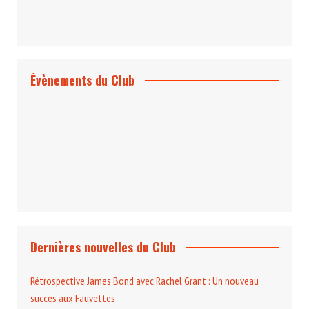
Évènements du Club
Projection et rencontre
Dangereusement Votre
Le Programme du Club pour 2025
Dernières nouvelles du Club
Rétrospective James Bond avec Rachel Grant : Un nouveau
succès aux Fauvettes