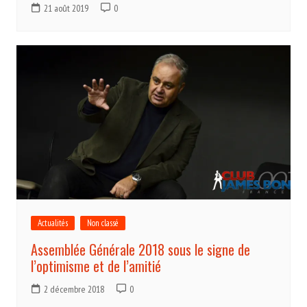
21 août 2019
0
Actualités
Non classé
Assemblée Générale 2018 sous le signe de
l’optimisme et de l’amitié
2 décembre 2018
0