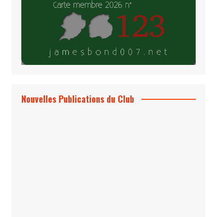
Nouvelles Publications du Club
Le Bond #74, bientôt chez vous !
*Archives 007 – Les Années Craig Volume
1 & 2