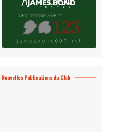
Nouvelles Publications du Club
Le Bond #74, bientôt chez vous !
*Archives 007 – Les Années Craig Volume
1 & 2