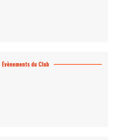
Évènements du Club
Projection et rencontre
Dangereusement Votre
Le Programme du Club pour 2025