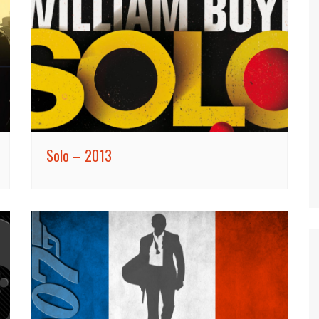
Tuer n’est pas jouer
Permis de tuer
Goldeneye
Demain ne meurt jamais
Le Monde ne suffit pas
Casino Royale
Solo – 2013
Skyfall
SPECTRE