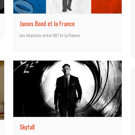
James Bond et la France
Les relations entre 007 et la France
Skyfall