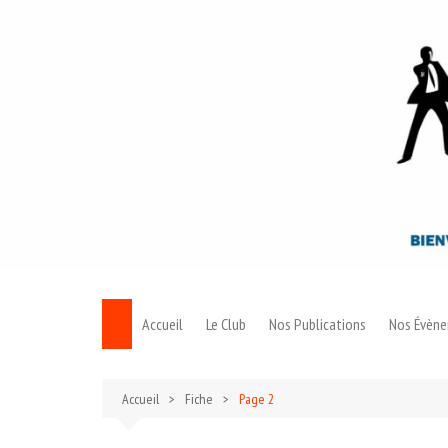
Aller
au
contenu
Accueil
Le Club
Nos Publications
Nos Évèn
Le Bond
Accueil
Fiche
Page 2
Archives 007