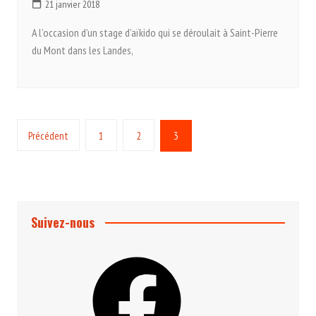
21 janvier 2018
A l’occasion d’un stage d’aïkido qui se déroulait à Saint-Pierre
du Mont dans les Landes,
Pagination
Précédent
1
2
3
des
publications
Suivez-nous
Facebook