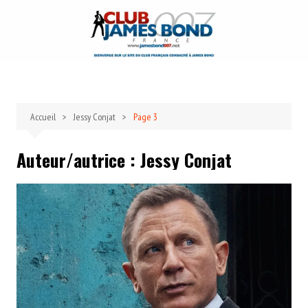
Aller
au
contenu
Accueil
Jessy Conjat
Page 3
Auteur/autrice :
Jessy Conjat