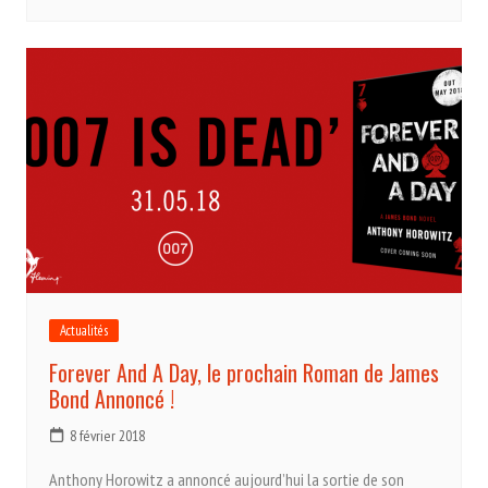
Actualités
Forever And A Day, le prochain Roman de James
Bond Annoncé !
8 février 2018
Anthony Horowitz a annoncé aujourd’hui la sortie de son