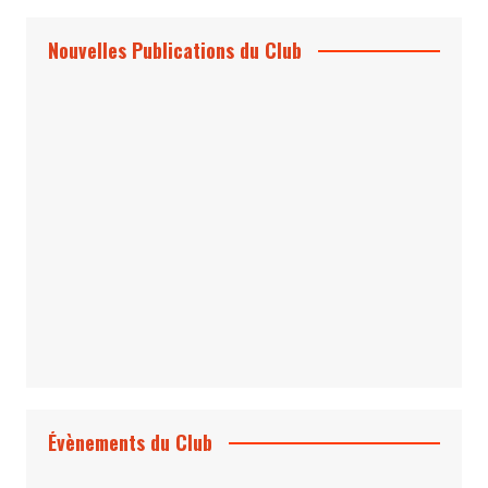
Nouvelles Publications du Club
Le Bond #74, bientôt chez vous !
*Archives 007 – Les Années Craig Volume
1 & 2
Évènements du Club