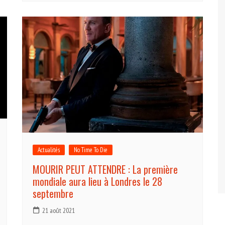
Actualités
No Time To Die
MOURIR PEUT ATTENDRE : La première
mondiale aura lieu à Londres le 28
septembre
21 août 2021