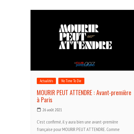
Actualités
No Time To Die
MOURIR PEUT ATTENDRE : Avant-première
à Paris
26 août 2021
C’est confirmé, il y aura bien une avant-première
française pour MOURIR PEUT ATTENDRE. Comme