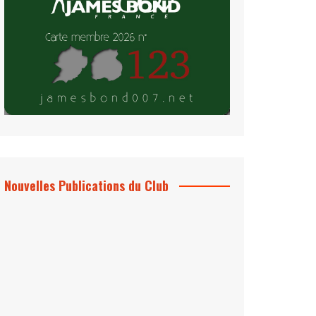
Nouvelles Publications du Club
Le Bond #74, bientôt chez vous !
*Archives 007 – Les Années Craig Volume
1 & 2