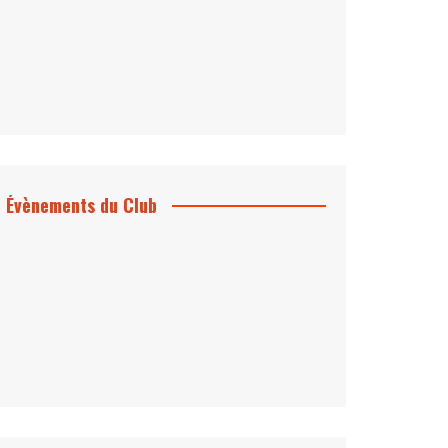
Évènements du Club
Projection et rencontre
Dangereusement Votre
Le Programme du Club pour 2025