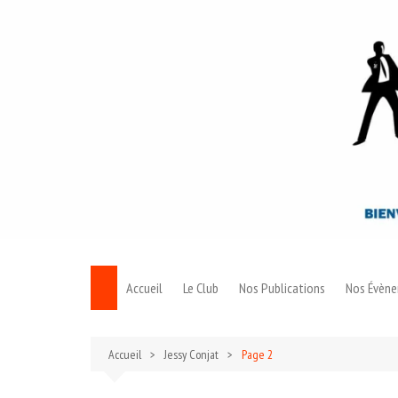
Aller
au
contenu
Accueil
Le Club
Nos Publications
Nos Évèn
Le Bond
Accueil
Jessy Conjat
Page 2
Archives 007