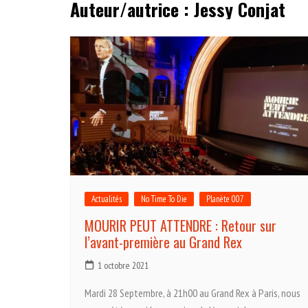
Auteur/autrice :
Jessy Conjat
Actualités
No Time To Die
Planète 007
MOURIR PEUT ATTENDRE : Retour sur
l’avant-première au Grand Rex
1 octobre 2021
Mardi 28 Septembre, à 21h00 au Grand Rex à Paris, nous