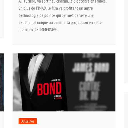
ATTENDRE va sortir au cinéma, le 6 octobre en France.
En plus de l’IMAX, le film va profiter d’un autre
Tuer n’est pas jouer
technologie de pointe qui permet de vivre une
Permis de tuer
expérience unique au cinéma, la projection en salle
Goldeneye
premium ICE IMMERSIVE.
Demain ne meurt jamais
Le Monde ne suffit pas
Casino Royale
Skyfall
SPECTRE
Actualités